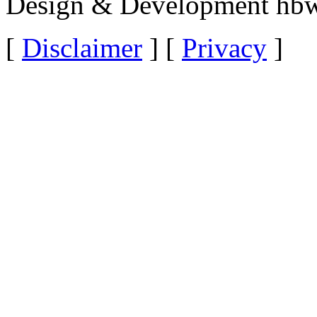
Design & Development hbw
[
Disclaimer
] [
Privacy
]